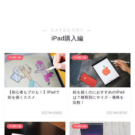
― CATEGORY ―
iPad購入編
iPad購入編
iPad購入編
【初心者もプロも！】iPadで
絵を描くのにおすすめのiPad
絵を描くススメ
は？種類別にサイズ・価格を
比較！
2021年4月8日
2021年4月9日
iPad購入編
iPad購入編